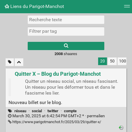
Liens du Parigot-Manchot
Nuage de tags
Mur d'images
Quotidien
Flux RS
2008
shaares
20
50
100
Quitter X – Blog du Parigot-Manchot
Quitter un réseau social, un réseau fascisant.
Un réseau pour les déformer tous et dans le
fascisme les lier.
Nouveau billet sur le blog.
réseau
·
social
·
twitter
·
compte
March 30, 2025 at 6:42:54 PM GMT+2 * ·
permalien
https://www.parigotmanchot.fr/2025/03/29/quitter-x/