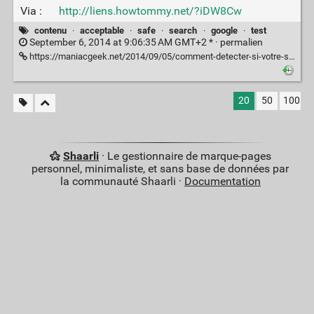
Via :
http://liens.howtommy.net/?iDW8Cw
contenu
·
acceptable
·
safe
·
search
·
google
·
test
September 6, 2014 at 9:06:35 AM GMT+2 * ·
permalien
https://maniacgeek.net/2014/09/05/comment-detecter-si-votre-site-contient-du-contenu-pour-adulte-2/8596/
20
50
100
Shaarli
· Le gestionnaire de marque-pages
personnel, minimaliste, et sans base de données par
la communauté Shaarli ·
Documentation