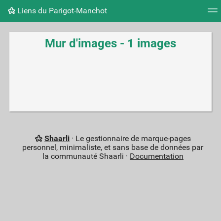
Liens du Parigot-Manchot
Nuage de tags
Mur d'images
Quotidien
Flux RS
Mur d'images - 1 images
Shaarli
· Le gestionnaire de marque-pages
personnel, minimaliste, et sans base de données par
la communauté Shaarli ·
Documentation