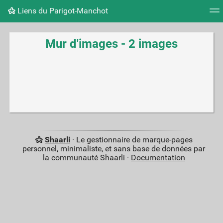
Liens du Parigot-Manchot
Nuage de tags
Mur d'images
Quotidien
Flux RS
Mur d'images - 2 images
Shaarli
· Le gestionnaire de marque-pages
personnel, minimaliste, et sans base de données par
la communauté Shaarli ·
Documentation