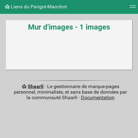
Liens du Parigot-Manchot
Nuage de tags
Mur d'images
Quotidien
Flux RS
Mur d'images - 1 images
Shaarli
· Le gestionnaire de marque-pages
personnel, minimaliste, et sans base de données par
la communauté Shaarli ·
Documentation