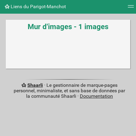
Liens du Parigot-Manchot
Nuage de tags
Mur d'images
Quotidien
Flux RS
Mur d'images - 1 images
Shaarli
· Le gestionnaire de marque-pages
personnel, minimaliste, et sans base de données par
la communauté Shaarli ·
Documentation