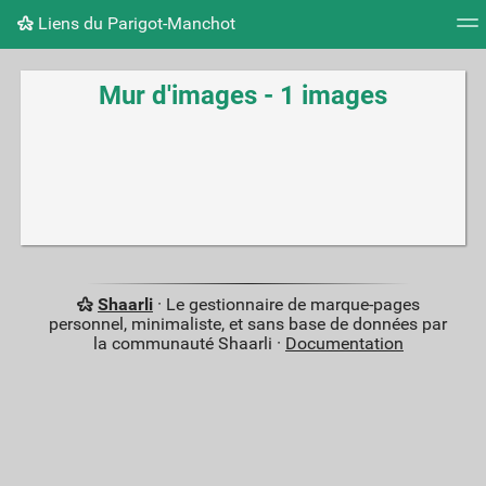
Liens du Parigot-Manchot
Nuage de tags
Mur d'images
Quotidien
Flux RS
Mur d'images - 1 images
Shaarli
· Le gestionnaire de marque-pages
personnel, minimaliste, et sans base de données par
la communauté Shaarli ·
Documentation