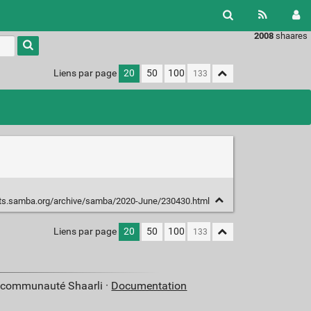
2008
shaares
Liens par page
20
50
100
ists.samba.org/archive/samba/2020-June/230430.html
Liens par page
20
50
100
a communauté Shaarli ·
Documentation