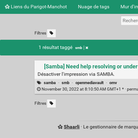
Liens du Parigot-Manchot
Nuage de tags
Mur d'i
Filtres
1 résultat taggé
smb
[Samba] Need help resolving or unde
Désactiver l'impression via SAMBA.
samba
·
smb
·
openmediavault
·
omv
November 30, 2022 at 8:10:50 AM GMT+1 * ·
perma
Filtres
Shaarli
· Le gestionnaire de marq