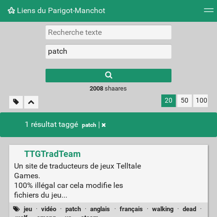
Liens du Parigot-Manchot
Nuage de tags
Mur d'images
Quotidien
Flux RS
2008
shaares
20
50
100
1 résultat taggé
patch
TTGTradTeam
Un site de traducteurs de jeux Telltale
Games.
100% illégal car cela modifie les
fichiers du jeu...
jeu
·
vidéo
·
patch
·
anglais
·
français
·
walking
·
dead
·