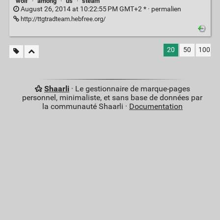
wolf
·
among
·
us
·
steam
August 26, 2014 at 10:22:55 PM GMT+2 * ·
permalien
http://ttgtradteam.hebfree.org/
20
50
100
Shaarli
· Le gestionnaire de marque-pages
personnel, minimaliste, et sans base de données par
la communauté Shaarli ·
Documentation