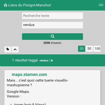
Liens du Parigot-Manchot
Nuage de tags
Mur d'images
Quotidien
Flux RS
2008
shaares
20
50
100
1 résultat taggé
rendus
maps.stamen.com
Mais... c'est quoi cette tuerie visuello-
mashupienne ?
Google Maps.
Version :
toner (noir & blanc)