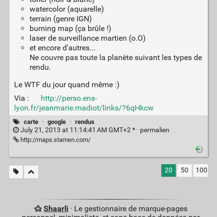
watercolor (aquarelle)
terrain (genre IGN)
burning map (ça brûle !)
laser de surveillance martien (o.O)
et encore d'autres...
Ne couvre pas toute la planète suivant les types de
rendu.
Le WTF du jour quand même :)
Via :
http://perso.ens-
lyon.fr/jeanmarie.madiot/links/?6qHkcw
carte
·
google
·
rendus
July 21, 2013 at 11:14:41 AM GMT+2 * ·
permalien
http://maps.stamen.com/
20
50
100
Shaarli
· Le gestionnaire de marque-pages