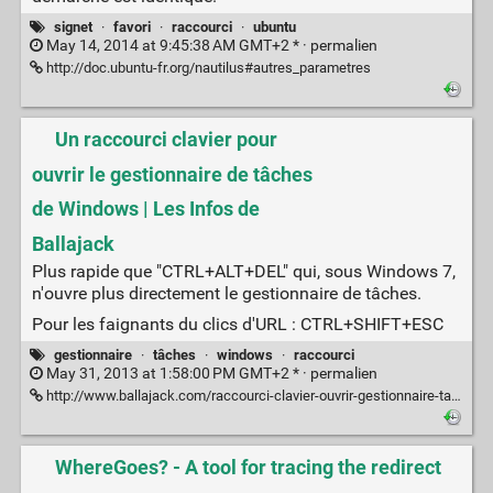
signet
·
favori
·
raccourci
·
ubuntu
May 14, 2014 at 9:45:38 AM GMT+2 * ·
permalien
http://doc.ubuntu-fr.org/nautilus#autres_parametres
Un raccourci clavier pour
ouvrir le gestionnaire de tâches
de Windows | Les Infos de
Ballajack
Plus rapide que "CTRL+ALT+DEL" qui, sous Windows 7,
n'ouvre plus directement le gestionnaire de tâches.
Pour les faignants du clics d'URL : CTRL+SHIFT+ESC
gestionnaire
·
tâches
·
windows
·
raccourci
May 31, 2013 at 1:58:00 PM GMT+2 * ·
permalien
http://www.ballajack.com/raccourci-clavier-ouvrir-gestionnaire-tache
WhereGoes? - A tool for tracing the redirect