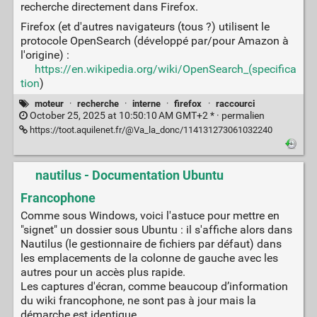
recherche directement dans Firefox.
Firefox (et d'autres navigateurs (tous ?) utilisent le
protocole OpenSearch (développé par/pour Amazon à
l'origine) :
https://en.wikipedia.org/wiki/OpenSearch_(specifica
tion
)
moteur
·
recherche
·
interne
·
firefox
·
raccourci
October 25, 2025 at 10:50:10 AM GMT+2 * ·
permalien
https://toot.aquilenet.fr/@Va_la_donc/114131273061032240
nautilus - Documentation Ubuntu
Francophone
Comme sous Windows, voici l'astuce pour mettre en
"signet" un dossier sous Ubuntu : il s'affiche alors dans
Nautilus (le gestionnaire de fichiers par défaut) dans
les emplacements de la colonne de gauche avec les
autres pour un accès plus rapide.
Les captures d'écran, comme beaucoup d’information
du wiki francophone, ne sont pas à jour mais la
démarche est identique.