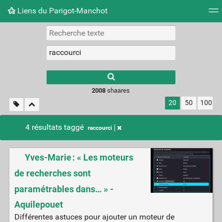
Liens du Parigot-Manchot
Nuage de tags
Mur d'images
Quotidien
Flux RS
2008
shaares
20
50
100
4 résultats taggé
raccourci
Yves-Marie : « Les moteurs
de recherches sont
paramétrables dans… » -
Aquilepouet
Différentes astuces pour ajouter un moteur de