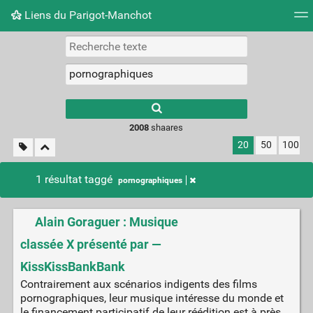
Liens du Parigot-Manchot
Nuage de tags
Mur d'images
Quotidien
Flux RS
2008
shaares
20
50
100
1 résultat taggé
pornographiques
Alain Goraguer : Musique
classée X présenté par —
KissKissBankBank
Contrairement aux scénarios indigents des films
pornographiques, leur musique intéresse du monde et
le financement participatif de leur réédition est à près