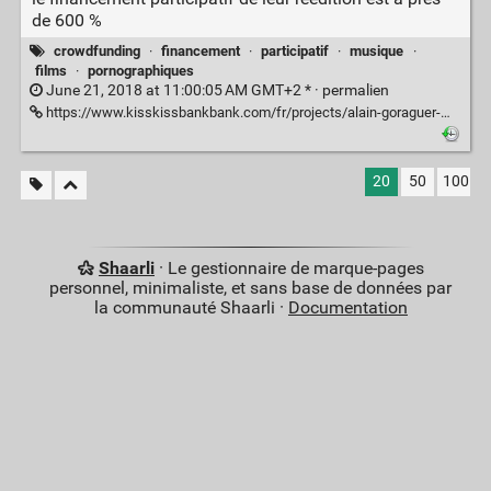
de 600 %
crowdfunding
·
financement
·
participatif
·
musique
·
films
·
pornographiques
June 21, 2018 at 11:00:05 AM GMT+2 * ·
permalien
https://www.kisskissbankbank.com/fr/projects/alain-goraguer-musique-classee-x
20
50
100
Shaarli
· Le gestionnaire de marque-pages
personnel, minimaliste, et sans base de données par
la communauté Shaarli ·
Documentation