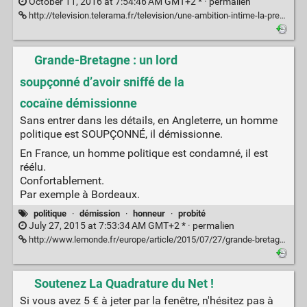
October 11, 2016 at 7:54:46 AM GMT+2 * ·
permalien
http://television.telerama.fr/television/une-ambition-intime-la-premiere-emission-de-politique-affliction,148513.php?utm_medium=Social&utm_campaign=Echobox
Grande-Bretagne : un lord
soupçonné d’avoir sniffé de la
cocaïne démissionne
Sans entrer dans les détails, en Angleterre, un homme
politique est SOUPÇONNÉ, il démissionne.
En France, un homme politique est condamné, il est
réélu.
Confortablement.
Par exemple à Bordeaux.
politique
·
démission
·
honneur
·
probité
July 27, 2015 at 7:53:34 AM GMT+2 * ·
permalien
http://www.lemonde.fr/europe/article/2015/07/27/grande-bretagne-un-lord-soupconne-d-avoir-sniffe-de-la-cocaine-demissionne_4700101_3214.html
Soutenez La Quadrature du Net !
Si vous avez 5 € à jeter par la fenêtre, n'hésitez pas à