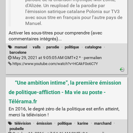
d'Alizée. Un reupload de la parodie par
l'émission satirique catalane Polonia sur TV3
avec sous titre en français pour l'autre pays de
Manuel.
Activer les sous-titres pour comprendre (avec
commentaires intégrés)...
manuel
·
valls
·
parodie
·
politique
·
catalogne
·
barcelone
May 29, 2021 at 9:05:05 AM GMT+2 * ·
permalien
https://www.youtube.com/watch?v=HCAkF0o6C7Y
“Une ambition intime”, la première émission
de politique-affliction - Ma vie au poste -
Télérama.fr
En 2016, le degré zéro de la politique est enfin atteint,
merci la télévision !
télévision
·
émission
·
politique
·
karine
·
marchand
·
poubelle