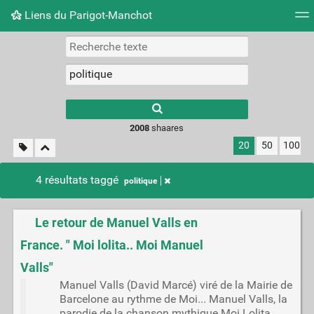
Liens du Parigot-Manchot
Nuage de tags
Mur d'images
Quotidien
Flux RS
2008
shaares
20
50
100
4 résultats taggé
politique
Le retour de Manuel Valls en
France. " Moi lolita.. Moi Manuel
Valls"
Manuel Valls (David Marcé) viré de la Mairie de
Barcelone au rythme de Moi... Manuel Valls, la
parodie de la chanson mythique Moi Lolita,