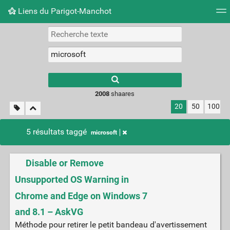
Liens du Parigot-Manchot
Nuage de tags
Mur d'images
Quotidien
Flux RS
2008
shaares
20
50
100
5 résultats taggé
microsoft
Disable or Remove
Unsupported OS Warning in
Chrome and Edge on Windows 7
and 8.1 – AskVG
Méthode pour retirer le petit bandeau d'avertissement