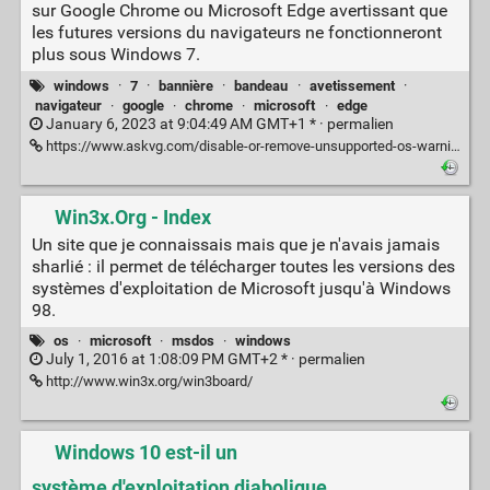
sur Google Chrome ou Microsoft Edge avertissant que
les futures versions du navigateurs ne fonctionneront
plus sous Windows 7.
windows
·
7
·
bannière
·
bandeau
·
avetissement
·
navigateur
·
google
·
chrome
·
microsoft
·
edge
January 6, 2023 at 9:04:49 AM GMT+1 * ·
permalien
https://www.askvg.com/disable-or-remove-unsupported-os-warning-in-chrome-and-edge-on-windows-7-and-8-1/#disable_or_remove_unsupported_os_warning_banner_in_google_chrome
Win3x.Org - Index
Un site que je connaissais mais que je n'avais jamais
sharlié : il permet de télécharger toutes les versions des
systèmes d'exploitation de Microsoft jusqu'à Windows
98.
os
·
microsoft
·
msdos
·
windows
July 1, 2016 at 1:08:09 PM GMT+2 * ·
permalien
http://www.win3x.org/win3board/
Windows 10 est-il un
système d'exploitation diabolique