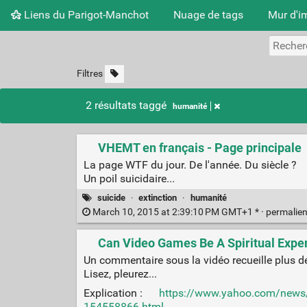
Liens du Parigot-Manchot
Nuage de tags
Mur d'i
Filtres
2 résultats taggé
humanité
VHEMT en français - Page principale
La page WTF du jour. De l'année. Du siècle ?
Un poil suicidaire...
suicide
·
extinction
·
humanité
March 10, 2015 at 2:39:10 PM GMT+1 * ·
permalie
Can Video Games Be A Spiritual Exper
Un commentaire sous la vidéo recueille plus de 
Lisez, pleurez...
Explication :
https://www.yahoo.com/news/bp
154558866.html