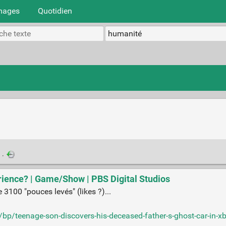
mages
Quotidien
n
·
ience? | Game/Show | PBS Digital Studios
3100 "pouces levés" (likes ?)...
/teenage-son-discovers-his-deceased-father-s-ghost-car-in-xb