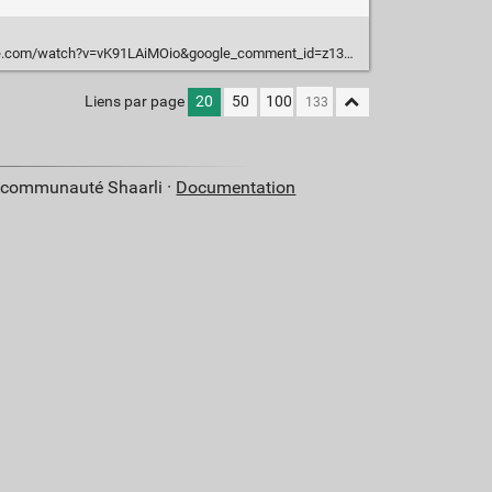
tch?v=vK91LAiMOio&google_comment_id=z13ygv2bhuvxy1m4l04ccrgx5wjoxrnqkg0
Liens par page
20
50
100
a communauté Shaarli ·
Documentation