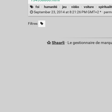
foi
·
humanité
·
jeu
·
vidéo
·
voiture
·
spirituali
September 23, 2014 at 8:21:26 PM GMT+2 * ·
perm
Filtres
Shaarli
· Le gestionnaire de marq