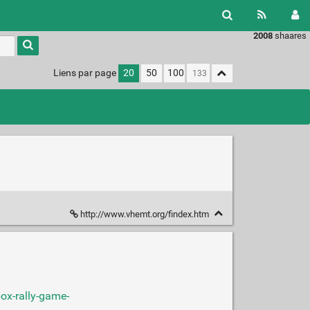
2008
shaares
Liens par page
20
50
100
http://www.vhemt.org/findex.htm
ox-rally-game-