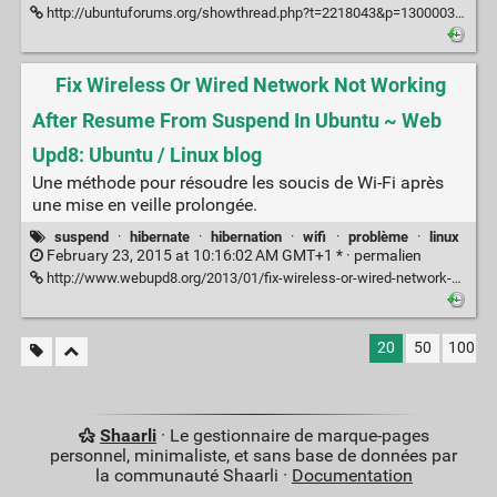
http://ubuntuforums.org/showthread.php?t=2218043&p=13000035#post13000035
Fix Wireless Or Wired Network Not Working
After Resume From Suspend In Ubuntu ~ Web
Upd8: Ubuntu / Linux blog
Une méthode pour résoudre les soucis de Wi-Fi après
une mise en veille prolongée.
suspend
·
hibernate
·
hibernation
·
wifi
·
problème
·
linux
February 23, 2015 at 10:16:02 AM GMT+1 * ·
permalien
http://www.webupd8.org/2013/01/fix-wireless-or-wired-network-not.html
20
50
100
Shaarli
· Le gestionnaire de marque-pages
personnel, minimaliste, et sans base de données par
la communauté Shaarli ·
Documentation