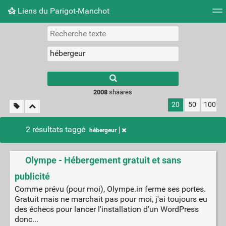
Liens du Parigot-Manchot
Nuage de tags
Mur d'images
Quotidien
Flux RS
2008
shaares
20
50
100
2 résultats taggé
hébergeur
Olympe - Hébergement gratuit et sans
publicité
Comme prévu (pour moi), Olympe.in ferme ses portes.
Gratuit mais ne marchait pas pour moi, j'ai toujours eu
des échecs pour lancer l'installation d'un WordPress
donc...