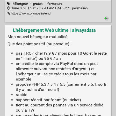
hébergeur
·
gratuit
·
fermeture
June 8, 2016 at 7:37:41 AM GMT+2 * ·
permalien
https://www.olympe.in/end
L'hébergement Web ultime | alwaysdata
Mon nouvel hébergeur mutualisé.
Que des point positif (ou presque) :
pas TROP cher (9,9 € / mois pour 10 Go et le reste
en "illimité") ou 95 € / an
on crédite le compte via PayPal donc on peut
alimenter suivant nos rentrées d'argent :) et
l'hébergeur utilise ce crédit tous les mois par
exemple
propose PHP 5.3 / 5.4 / 5.5 (carrément 5.5.1, sorti
il y a moins d'un mois !)
rapide
support réactif par forum (ou ticket)
tient au courant des pannes via un service dédié
ou via TW
sauvegardes journalières des fichiers, bases, e-