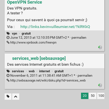
OpenVPN Service
Des VPN gratuits.
A tester ?
Pour ceux qui savent à quoi ça pourrait servir ;)
Via :
http://links.kevinvuilleumier.net/?klRKkQ
vpn
·
gratuit
June 12, 2013 at 12:10:35 PM GMT+2 * ·
permalien
http://www.vpnbook.com/freevpn
services_web [sebsauvage]
Des services Internet gratuits et bien fichus :)
services
·
web
·
internet
·
gratuit
November 6, 2011 at 11:38:41 AM GMT+1 * ·
permalien
http://sebsauvage.net/wiki/doku.php?id=services_web
20
50
100