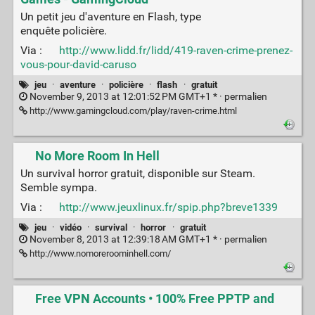
Un petit jeu d'aventure en Flash, type
enquête policière.
Via :
http://www.lidd.fr/lidd/419-raven-crime-prenez-
vous-pour-david-caruso
jeu
·
aventure
·
policière
·
flash
·
gratuit
November 9, 2013 at 12:01:52 PM GMT+1 * ·
permalien
http://www.gamingcloud.com/play/raven-crime.html
No More Room In Hell
Un survival horror gratuit, disponible sur Steam.
Semble sympa.
Via :
http://www.jeuxlinux.fr/spip.php?breve1339
jeu
·
vidéo
·
survival
·
horror
·
gratuit
November 8, 2013 at 12:39:18 AM GMT+1 * ·
permalien
http://www.nomoreroominhell.com/
Free VPN Accounts • 100% Free PPTP and