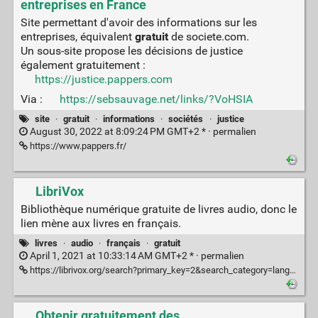
entreprises en France
Site permettant d'avoir des informations sur les
entreprises, équivalent
gratuit
de societe.com.
Un sous-site propose les décisions de justice
également gratuitement :
https://justice.pappers.com
Via :
https://sebsauvage.net/links/?VoHSIA
site
·
gratuit
·
informations
·
sociétés
·
justice
August 30, 2022 at 8:09:24 PM GMT+2 * ·
permalien
https://www.pappers.fr/
LibriVox
Bibliothèque numérique gratuite de livres audio, donc le
lien mène aux livres en français.
livres
·
audio
·
français
·
gratuit
April 1, 2021 at 10:33:14 AM GMT+2 * ·
permalien
https://librivox.org/search?primary_key=2&search_category=language&search_page=1&search_form=get_results
Obtenir gratuitement des