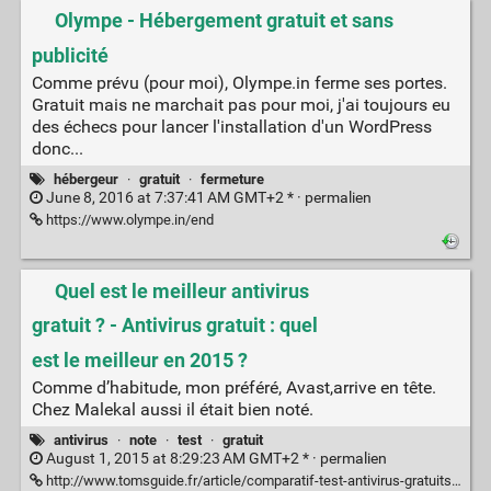
Olympe - Hébergement gratuit et sans
publicité
Comme prévu (pour moi), Olympe.in ferme ses portes.
Gratuit mais ne marchait pas pour moi, j'ai toujours eu
des échecs pour lancer l'installation d'un WordPress
donc...
hébergeur
·
gratuit
·
fermeture
June 8, 2016 at 7:37:41 AM GMT+2 * ·
permalien
https://www.olympe.in/end
Quel est le meilleur antivirus
gratuit ? - Antivirus gratuit : quel
est le meilleur en 2015 ?
Comme d’habitude, mon préféré, Avast,arrive en tête.
Chez Malekal aussi il était bien noté.
antivirus
·
note
·
test
·
gratuit
August 1, 2015 at 8:29:23 AM GMT+2 * ·
permalien
http://www.tomsguide.fr/article/comparatif-test-antivirus-gratuits,2-1533.html