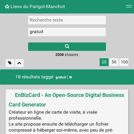
Liens du Parigot-Manchot
Nuage de tags
Mur d'images
Quotidien
Flux RS
2008
shaares
20
50
100
18 résultats taggé
gratuit
EnBizCard - An Open-Source Digital Business
Card Generator
Créateur en ligne de carte de visite, à visée
professionnelle.
Le site propose ensuite de télécharger un fichier
compressé à héberger soi-même, avec peu de pré-