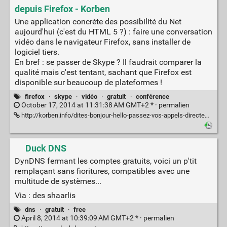
depuis Firefox - Korben
Une application concrète des possibilité du Net
aujourd'hui (c'est du HTML 5 ?) : faire une conversation
vidéo dans le navigateur Firefox, sans installer de
logiciel tiers.
En bref : se passer de Skype ? Il faudrait comparer la
qualité mais c'est tentant, sachant que Firefox est
disponible sur beaucoup de plateformes !
firefox
·
skype
·
vidéo
·
gratuit
·
conférence
October 17, 2014 at 11:31:38 AM GMT+2 * ·
permalien
http://korben.info/dites-bonjour-hello-passez-vos-appels-directement-depuis-firefox.html
Duck DNS
DynDNS fermant les comptes gratuits, voici un p'tit
remplaçant sans fioritures, compatibles avec une
multitude de systèmes...
Via : des shaarlis
dns
·
gratuit
·
free
April 8, 2014 at 10:39:09 AM GMT+2 * ·
permalien