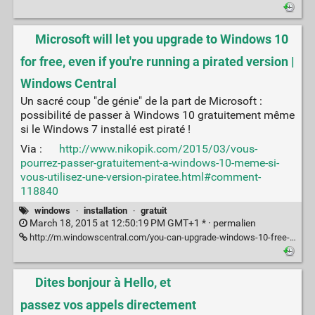
Microsoft will let you upgrade to Windows 10
for free, even if you're running a pirated version |
Windows Central
Un sacré coup "de génie" de la part de Microsoft :
possibilité de passer à Windows 10 gratuitement même
si le Windows 7 installé est piraté !
Via :
http://www.nikopik.com/2015/03/vous-
pourrez-passer-gratuitement-a-windows-10-meme-si-
vous-utilisez-une-version-piratee.html#comment-
118840
windows
·
installation
·
gratuit
March 18, 2015 at 12:50:19 PM GMT+1 * ·
permalien
http://m.windowscentral.com/you-can-upgrade-windows-10-free-even-if-youre-using-pirated-version-windows
Dites bonjour à Hello, et
passez vos appels directement