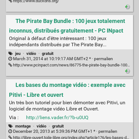
https://www.duckdns.org/
The Pirate Bay Bundle : 100 jeux totalement
inconnus, distribués gratuitement - PC INpact
Original à défaut d'être intéressant : 100 jeux
indépendants distribués par The Pirate Bay...
jeu
·
vidéo
·
gratuit
March 31, 2014 at 10:19:17 AM GMT+2 * ·
permalien
http://www.pcinpact.com/news/86775-the-pirate-bay-bundle-100-jeux-totalement-inconnus-distribues-gratuitement.htm
Les bases du montage vidéo : exemple avec
Pitivi - Libre et ouvert
Un très bon tutoriel pour bien démonter avec Pitivi, un
logiciel de montage vidéo Libre et Ouvert.
Via :
http://liens.vader.fr/?b-u0UQ
montage
·
vidéo
·
gratuit
December 20, 2013 at 5:39:36 PM GMT+1 * ·
permalien
http://libre-ouvert.toile-libre.org/index.php?article176/les-bases-de-l-utilisation-d-un-editeur-video-exemple-avec-pitivi