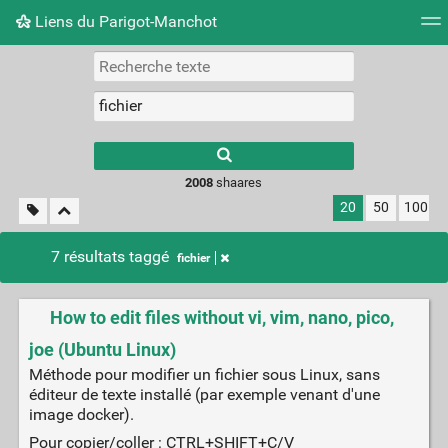
Liens du Parigot-Manchot
Nuage de tags
Mur d'images
Quotidien
Flux RS
2008
shaares
20
50
100
7 résultats taggé
fichier
How to edit files without vi, vim, nano, pico,
joe (Ubuntu Linux)
Méthode pour modifier un fichier sous Linux, sans
éditeur de texte installé (par exemple venant d'une
image docker).
Pour copier/coller : CTRL+SHIFT+C/V