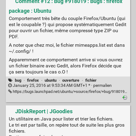
Comment #12 : Bug #918019 : Bugs : firefox
package : Ubuntu
Comportement très bête du couple Firefox/Ubuntu (qui
est le coupable ?) qui propose systématiquement Gedit
pour ouvrir un fichier, même compressé type ZIP ou
PDF.
A noter que chez moi, le fichier mimeapps.list est dans
~/.config/ !
Apparemment ce comportement arrive si vous ouvrez
un fichier binaire avec Gedit, alors Firefox décide que
ça sera toujours le cas o.O !
bug
·
firefox
·
ubuntu
·
ouverture
·
fichier
January 25, 2016 at 9:53:34 AM GMT+1 * ·
permalien
https://bugs.launchpad.net/ubuntu/+source/firefox/+bug/918019/comments/12
JDiskReport | JGoodies
Un utilitaire en Java pour lister et trier les fichiers.
Le tri est par taille, on repère tout de suite les plus gros
fichiers.