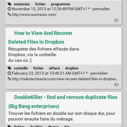
extension
·
fichier
·
programme
November 13, 2013 at 12:26:48 PM GMT+1 * ·
permalien
http://www.ouvriravec.com/
How to View And Recover
Deleted Files in Dropbox
Récupérer des fichiers effacés dans
Dropbox, via la corbeille.
Au cas où ;)
corbeille
·
fichier
·
effacé
·
dropbox
February 23, 2013 at 10:46:21 AM GMT+1 * ·
permalien
http://maketecheasier.com/view-recover-deleted-files-in-dropbox/2013/02/22
DoubleKiller - find and remove duplicate files
(Big Bang enterprises)
Trouver les fichiers en double sur son disque dur, pour
pouvoir ensuite faire du ménage.
fichier
·
doublon
·
disque
·
dur