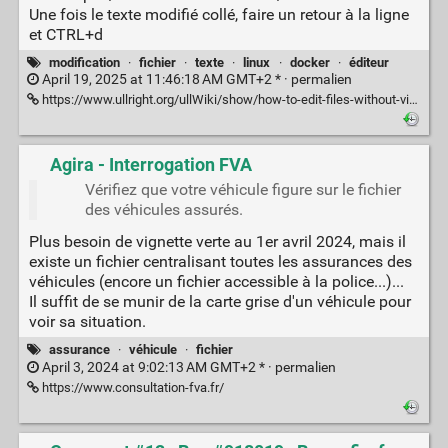
Une fois le texte modifié collé, faire un retour à la ligne
et CTRL+d
modification
·
fichier
·
texte
·
linux
·
docker
·
éditeur
April 19, 2025 at 11:46:18 AM GMT+2 * ·
permalien
https://www.ullright.org/ullWiki/show/how-to-edit-files-without-vi-vim-nano-pico-joe-ubuntu-linux
Agira - Interrogation FVA
Vérifiez que votre véhicule figure sur le fichier
des véhicules assurés.
Plus besoin de vignette verte au 1er avril 2024, mais il
existe un fichier centralisant toutes les assurances des
véhicules (encore un fichier accessible à la police...)...
Il suffit de se munir de la carte grise d'un véhicule pour
voir sa situation.
assurance
·
véhicule
·
fichier
April 3, 2024 at 9:02:13 AM GMT+2 * ·
permalien
https://www.consultation-fva.fr/