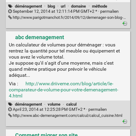
déménagement
·
blog
·
url
·
domaine
·
méthode
September 12, 2014 at 12:11:14 PM GMT+2 * ·
permalien
http://www.parigotmanchot.fr/2014/09/12/demenager-son-blog-wordpress-en-quelques-clics-avec-une-redirection-propre-en-301-pour-chaque-element/
abc demenagement
Un calculateur de volumes pour déménager : vous
rentrez la quantité pour tel meuble ou équipement et
vous avez le volume total.
Je suppose qu'il s'agit d'une moyenne, mais c'est
quand même pratique pour prévoir le véhicule
adéquat...
Via :
http://www.driiveme.com/blog/article/le-
comparateur-de-volume-pour-votre-demenagement-
4.html
déménagement
·
volume
·
calcul
April 23, 2014 at 12:25:28 PM GMT+2 * ·
permalien
http://www.abc-demenagement.com/calcul/calcul_cuisine.html
Comment migrer son site