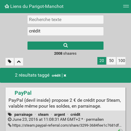
Liens du Parigot-Manchot
Nuage de tags
Mur d'images
Quotidien
Flux RS
2008
shaares
20
50
100
2 résultats taggé
crédit
PayPal
PayPal (devil inside) propose 2 € de crédit pour Steam,
valable même pour les soldes, en parrainage.
parrainage
·
steam
·
argent
·
crédit
June 23, 2016 at 11:08:31 AM GMT+2 * ·
permalien
https://steam.paypal-referral.com/share/3299-3684fee1c7681dfb?prov=link