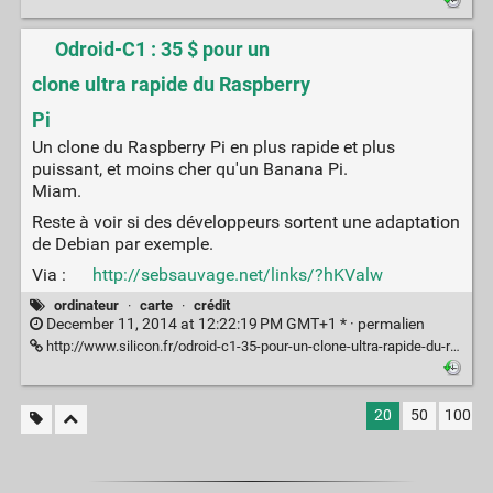
Odroid-C1 : 35 $ pour un
clone ultra rapide du Raspberry
Pi
Un clone du Raspberry Pi en plus rapide et plus
puissant, et moins cher qu'un Banana Pi.
Miam.
Reste à voir si des développeurs sortent une adaptation
de Debian par exemple.
Via :
http://sebsauvage.net/links/?hKValw
ordinateur
·
carte
·
crédit
December 11, 2014 at 12:22:19 PM GMT+1 * ·
permalien
http://www.silicon.fr/odroid-c1-35-pour-un-clone-ultra-rapide-du-raspberry-pi-103983.html
20
50
100