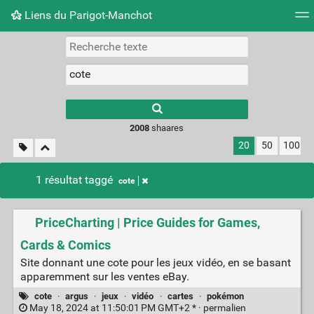
Liens du Parigot-Manchot
Nuage de tags
Mur d'images
Quotidien
Flux RS
2008
shaares
20
50
100
1 résultat taggé
cote
PriceCharting | Price Guides for Games,
Cards & Comics
Site donnant une cote pour les jeux vidéo, en se basant
apparemment sur les ventes eBay.
cote
·
argus
·
jeux
·
vidéo
·
cartes
·
pokémon
May 18, 2024 at 11:50:01 PM GMT+2 * ·
permalien