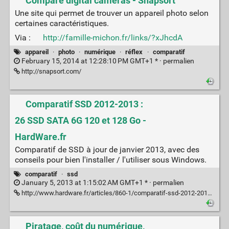
Compare digital cameras - Snapsort
Une site qui permet de trouver un appareil photo selon
certaines caractéristiques.
Via :
http://famille-michon.fr/links/?xJhcdA
appareil
·
photo
·
numérique
·
réflex
·
comparatif
February 15, 2014 at 12:28:10 PM GMT+1 * ·
permalien
http://snapsort.com/
Comparatif SSD 2012-2013 :
26 SSD SATA 6G 120 et 128 Go -
HardWare.fr
Comparatif de SSD à jour de janvier 2013, avec des
conseils pour bien l'installer / l'utiliser sous Windows.
comparatif
·
ssd
January 5, 2013 at 1:15:02 AM GMT+1 * ·
permalien
http://www.hardware.fr/articles/860-1/comparatif-ssd-2012-2013-26-ssd-sata-6g-120-128-go.html
Piratage, coût du numérique,