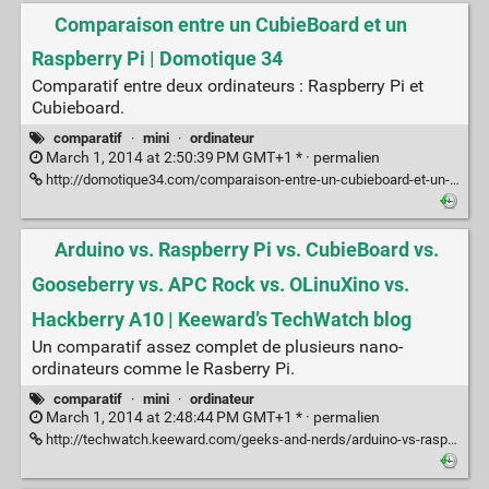
Comparaison entre un CubieBoard et un
Raspberry Pi | Domotique 34
Comparatif entre deux ordinateurs : Raspberry Pi et
Cubieboard.
comparatif
·
mini
·
ordinateur
March 1, 2014 at 2:50:39 PM GMT+1 * ·
permalien
http://domotique34.com/comparaison-entre-un-cubieboard-et-un-raspberry-pi/
Arduino vs. Raspberry Pi vs. CubieBoard vs.
Gooseberry vs. APC Rock vs. OLinuXino vs.
Hackberry A10 | Keeward’s TechWatch blog
Un comparatif assez complet de plusieurs nano-
ordinateurs comme le Rasberry Pi.
comparatif
·
mini
·
ordinateur
March 1, 2014 at 2:48:44 PM GMT+1 * ·
permalien
http://techwatch.keeward.com/geeks-and-nerds/arduino-vs-raspberry-pi-vs-cubieboard-vs-gooseberry-vs-apc-rock-vs-olinuxino-vs-hackberry-a10/