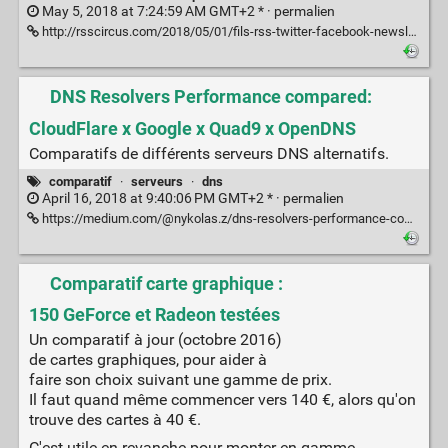
May 5, 2018 at 7:24:59 AM GMT+2 * ·
permalien
http://rsscircus.com/2018/05/01/fils-rss-twitter-facebook-newsletters-quelles-differences-pour-la-veille/
DNS Resolvers Performance compared:
CloudFlare x Google x Quad9 x OpenDNS
Comparatifs de différents serveurs DNS alternatifs.
comparatif
·
serveurs
·
dns
April 16, 2018 at 9:40:06 PM GMT+2 * ·
permalien
https://medium.com/@nykolas.z/dns-resolvers-performance-compared-cloudflare-x-google-x-quad9-x-opendns-149e803734e5
Comparatif carte graphique :
150 GeForce et Radeon testées
Un comparatif à jour (octobre 2016)
de cartes graphiques, pour aider à
faire son choix suivant une gamme de prix.
Il faut quand même commencer vers 140 €, alors qu'on
trouve des cartes à 40 €.
C'est utile en revanche pour monter en gamme