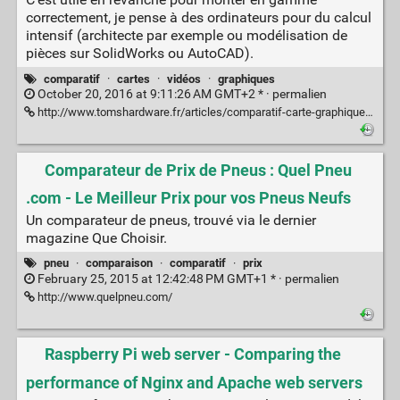
correctement, je pense à des ordinateurs pour du calcul
intensif (architecte par exemple ou modélisation de
pièces sur SolidWorks ou AutoCAD).
comparatif
·
cartes
·
vidéos
·
graphiques
October 20, 2016 at 9:11:26 AM GMT+2 * ·
permalien
http://www.tomshardware.fr/articles/comparatif-carte-graphique-geforce-radeon,2-874.html
Comparateur de Prix de Pneus : Quel Pneu
.com - Le Meilleur Prix pour vos Pneus Neufs
Un comparateur de pneus, trouvé via le dernier
magazine Que Choisir.
pneu
·
comparaison
·
comparatif
·
prix
February 25, 2015 at 12:42:48 PM GMT+1 * ·
permalien
http://www.quelpneu.com/
Raspberry Pi web server - Comparing the
performance of Nginx and Apache web servers