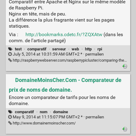
Comparatif entre Apache et Nginx sur le même modèle
de Raspberry Pi.
Nginx en tête, mais de peu.
La différence la plus fragrante vient sur les pages
statiques.
Via :
http://bookmarks.cdetc.fr/?ZQXAtw
(dans les
comm. de l'article partagé)
test
·
comparatif
·
serveur
·
web
·
http
·
rpi
July 5, 2014 at 10:31:59 AM GMT+2 * ·
permalien
http://raspberrywebserver.com/raspberrypicluster/comparing-the-performance-of-nginx-and-apache-web-servers.html
DomaineMoinsCher.Com - Comparateur de
prix de noms de domaine.
Encore un comparateur de tarifs pour les noms de
domaine.
comparatif
·
nom
·
domaine
May 9, 2014 at 11:15:07 PM GMT+2 * ·
permalien
http://www.domainemoinscher.com/