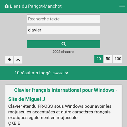
Liens du Parigot-Manchot
Nuage de tags
Mur d'images
Quotidien
Flux RS
2008
shaares
20
50
100
10 résultats taggé
clavier
Clavier français international pour Windows -
Site de Miguel J
Clavier étendu FR-OSS sous Windows pour avoir les
majuscules accentuées et autre caractères français
exotiques également en majuscule.
Ç Œ É