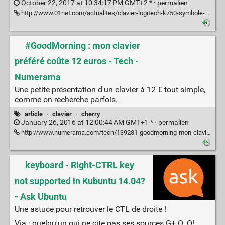
October 22, 2017 at 10:34:17 PM GMT+2 * ·
permalien
http://www.01net.com/actualites/clavier-logitech-k750-symbole-de-l-obsolescence-programmee-et-vrai-desastre-ecologique-1281770.html
#GoodMorning : mon clavier
préféré coûte 12 euros - Tech -
Numerama
Une petite présentation d'un clavier à 12 € tout simple,
comme on recherche parfois.
article
·
clavier
·
cherry
January 26, 2016 at 12:00:44 AM GMT+1 * ·
permalien
http://www.numerama.com/tech/139281-goodmorning-mon-clavier-prefere-coute-12-euros.html
keyboard - Right-CTRL key
not supported in Kubuntu 14.04?
- Ask Ubuntu
Une astuce pour retrouver le CTL de droite !
Via : quelqu'un qui ne cite pas ses sources G+ O_O!