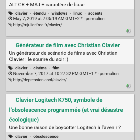
ALT-GR + MAJ + caractère de base.
clavier
·
étendu
·
windows
·
linux
·
accents
May 7, 2019 at 7:06:19 AM GMT+2 * ·
permalien
http://mjulier.free.fr/clavier/
Générateur de film avec Christian Clavier
Un générateur de scénario de films avec Christian
Clavier : le sourire du soir :)
clavier
·
cinéma
·
film
November 7, 2017 at 10:27:32 PM GMT+1 * ·
permalien
http://depression.cool/clavier/
Clavier Logitech K750, symbole de
l’obsolescence programmée (et vrai désastre
écologique)
Une bonne raison de boycotter Logitech à l'avenir ?
clavier
·
obsolescence