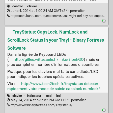
control
·
clavier
June 4, 2014 at 1:00:24 AM GMT+2 * ·
permalien
http://askubuntu.com/questions/452301/right-ctrl-key-not-supported-in-kubuntu-14-04
TrayStatus: CapsLock, NumLock and
ScrollLock Status in your Tray! • Binary Fortress
Software
Dans la lignée de Keyboard LEDs
(
http://gilles.wittezaele.fr/links/?lpnkGQ
) mais en
plus complet en nombre d'informations disponibles.
Pratique pour les claviers mal faits sans diode/LED
pour indiquer les touches spéciales actives.
Via :
http://www.tech2tech.fr/traystatus-detecter-
rapidement-votre-mode-de-saisie-capslock-numlock/
clavier
·
indicateur
·
osd
·
led
May 14, 2014 at 5:35:52 PM GMT+2 * ·
permalien
http://www.binaryfortress.com/TrayStatus/