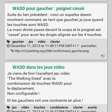
WASD pour gaucher : poignet cassé
Suite du lien précédent : voici un superbe dessin
montrant comment, en tant que gaucher, je joue quand
les touches sont WASD.
La main droite passe devant le corps et le poignet est
"cassé" pour avoir les doigts alignés sur les 4 touches.
gaucher
·
jeu
·
vidéo
·
clavier
December 11, 2013 at 11:48:11 PM GMT+1 * ·
permalien
http://s5.postimg.org/y58b1wsfb/wasd_gaucher.png
WASD dans les jeux vidéo
Je viens de finir l'excellent jeu vidéo
"The Walking Dead" avec la
combinaison de touches WASD pour
le déplacement.
Non configurable !
Et les gauchers ont une contrainte en plus !
jeu
·
vidéo
·
touches
·
combinaison
·
clavier
·
azerty
December 11, 2013 at 11:46:37 PM GMT+1 * ·
permalien