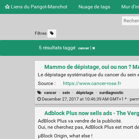
Liens du Parigot-Manchot
Nuage de tags
Mur d'i
Filtres
5 résultats taggé
cancer
Mammo de dépistage, oui ou non ? Ma
Le dépistage systématique du cancer du sein e
Source :
https://www.cancer-rose.fr
cancer
·
sein
·
dépistage
·
surdiagnostic
December 27, 2017 at 10:46:39 AM GMT+1 * ·
perm
Adblock Plus now sells ads - The Ver
AdBlock Plus va vendre de la publicité.
Oui, ne cherchez pas, AdBlock Plus est mort dep
µBlock Origin, what else !