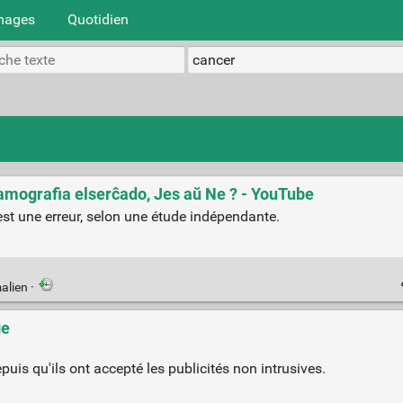
mages
Quotidien
mografia elserĉado, Jes aŭ Ne ? - YouTube
st une erreur, selon une étude indépendante.
alien
·
ge
uis qu'ils ont accepté les publicités non intrusives.