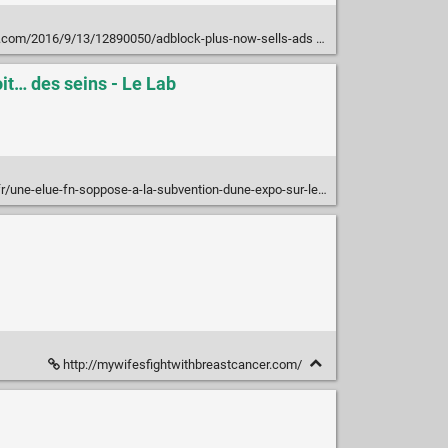
e.com/2016/9/13/12890050/adblock-plus-now-sells-ads
it… des seins - Le Lab
oppose-a-la-subvention-dune-expo-sur-le-depistage-du-cancer-du-sein-car-on-y-voit-des-seins-2792611
http://mywifesfightwithbreastcancer.com/