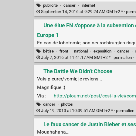
publicité
·
cancer
·
internet
September 14, 2016 at 9:29:24 AM GMT+2 * ·
perm
Une élue FN s'oppose à la subvention d
Europe 1
En cas de lobotomie, son neurochirurgien risqu
bêtise
·
front
·
national
·
exposition
·
cancer
·
July 7, 2016 at 11:41:17 AM GMT+2 * ·
permalien
·
The Battle We Didn't Choose
Vais pleurer/vomir, je reviens...
Magnifique :(
Via :
http://ploum.net/post/cest-la-vie#c
cancer
·
photos
July 19, 2013 at 10:39:51 AM GMT+2 * ·
permalien
Le faux cancer de Justin Bieber et se
Mouahahaha...