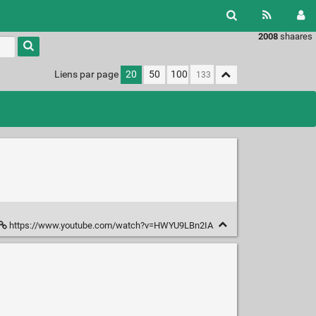
2008
shaares
Liens par page
20
50
100
https://www.youtube.com/watch?v=HWYU9LBn2IA