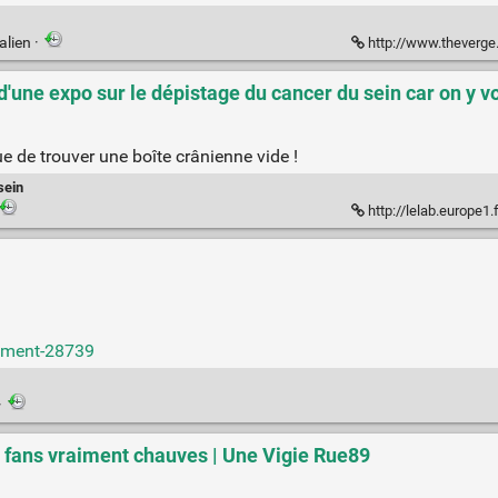
alien
·
http://www.theverg
'une expo sur le dépistage du cancer du sein car on y vo
e de trouver une boîte crânienne vide !
sein
http://lelab.europe1.fr/une-elue-fn-s
omment-28739
·
s fans vraiment chauves | Une Vigie Rue89