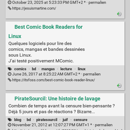
October 23, 2025 at 5:23:33 PM GMT+2 * ·
permalien
https://jesuismartine.com/
Best Comic Book Readers for
Linux
Quelques logiciels pour lire des
comics, mangas et bandes dessinées
sous Linux.
J'ai testé positivement MComic.
comics
·
bd
·
mangas
·
lecture
·
linux
June 26, 2017 at 8:25:22 AM GMT+2 * ·
permalien
https://itsfoss.com/best-comic-book-reader-linux/
PirateSourcil: Une histoire de lavage
Combien de temps avant la censure bien-pensante ?
Déjà 5 jours et pas de réactions ? Bizarre...
blog
·
bd
·
piratesourcil
·
juif
·
censure
November 21, 2012 at 12:07:27 PM GMT+1 * ·
permalien