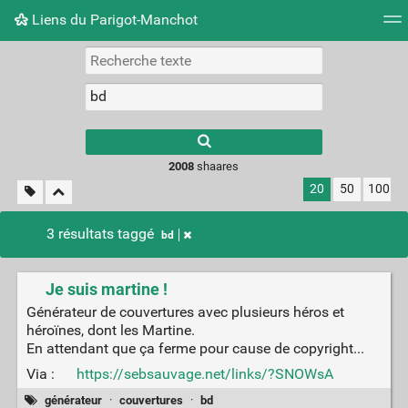
Liens du Parigot-Manchot
Nuage de tags
Mur d'images
Quotidien
Flux RS
2008
shaares
20
50
100
3 résultats taggé
bd
Je suis martine !
Générateur de couvertures avec plusieurs héros et
héroïnes, dont les Martine.
En attendant que ça ferme pour cause de copyright...
Via :
https://sebsauvage.net/links/?SNOWsA
générateur
·
couvertures
·
bd